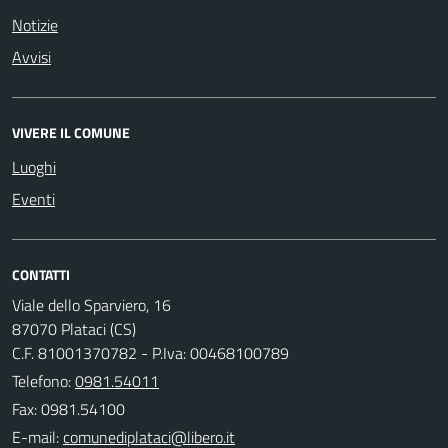
Notizie
Avvisi
VIVERE IL COMUNE
Luoghi
Eventi
CONTATTI
Viale dello Sparviero, 16
87070 Plataci (CS)
C.F. 81001370782 - P.Iva: 00468100789
Telefono:
0981.54011
Fax: 0981.54100
E-mail: