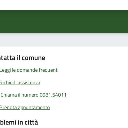
ta 1 stelle su 5
Valuta 2 stelle su 5
Valuta 3 stelle su 5
Valuta 4 stelle su 5
Valuta 5 stelle su 5
tatta il comune
Leggi le domande frequenti
Richiedi assistenza
Chiama il numero 0981.54011
Prenota appuntamento
blemi in città