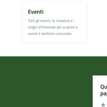
Eventi
Tutti gli eventi, le iniziative e i
luoghi d'interesse per scoprire e
vivere il territorio comunale.
Qu
pa
Valut