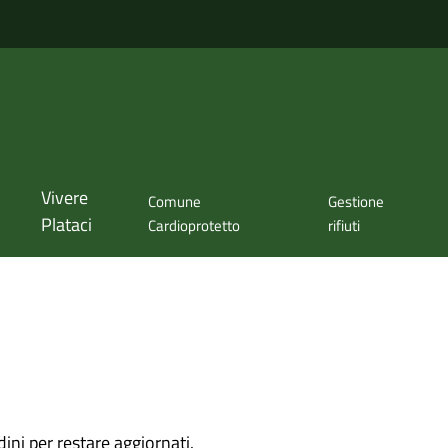
Vivere
Comune
Gestione
Plataci
Cardioprotetto
rifiuti
dini per restare aggiornati.