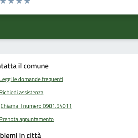
ta 1 stelle su 5
Valuta 2 stelle su 5
Valuta 3 stelle su 5
Valuta 4 stelle su 5
Valuta 5 stelle su 5
tatta il comune
Leggi le domande frequenti
Richiedi assistenza
Chiama il numero 0981.54011
Prenota appuntamento
blemi in città