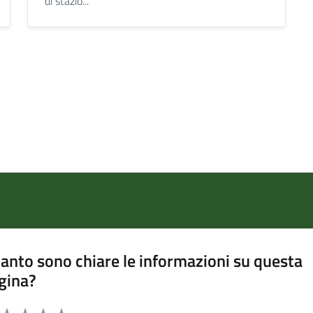
di stazio...
anto sono chiare le informazioni su questa
gina?
a da 1 a 5 stelle la pagina