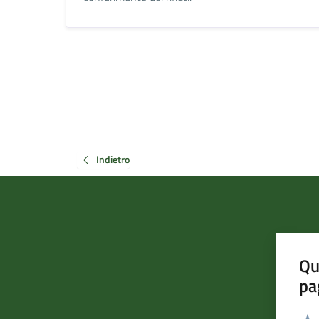
Indietro
Qu
pa
Valut