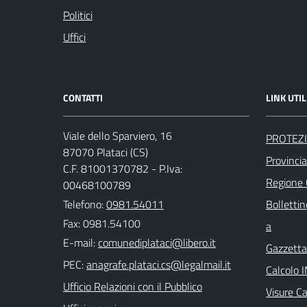
Politici
Uffici
CONTATTI
LINK UTIL
Viale dello Sparviero, 16
PROTEZI
87070 Plataci (CS)
Provinci
C.F. 81001370782 - P.Iva:
Regione
00468100789
Telefono:
0981.54011
Bollettin
Fax: 0981.54100
a
E-mail:
Gazzetta 
PEC:
Calcolo 
Ufficio Relazioni con il Pubblico
Visure C