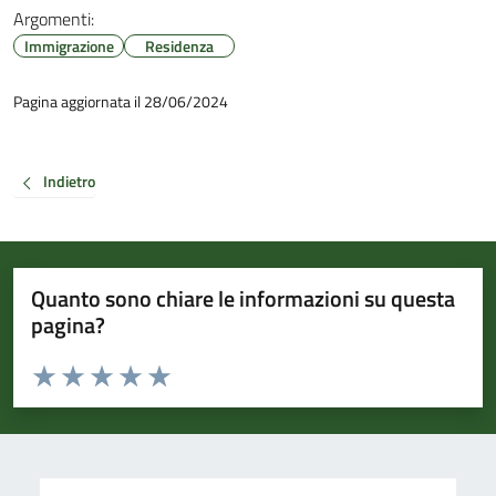
Argomenti:
Immigrazione
Residenza
Pagina aggiornata il 28/06/2024
Indietro
Quanto sono chiare le informazioni su questa
pagina?
Valuta da 1 a 5 stelle la pagina
Valuta 1 stelle su 5
Valuta 2 stelle su 5
Valuta 3 stelle su 5
Valuta 4 stelle su 5
Valuta 5 stelle su 5