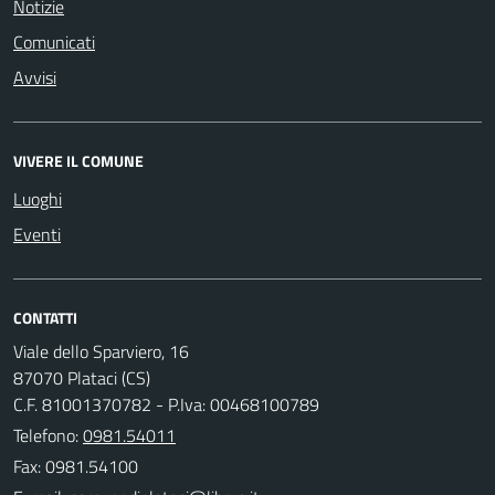
Notizie
Comunicati
Avvisi
VIVERE IL COMUNE
Luoghi
Eventi
CONTATTI
Viale dello Sparviero, 16
87070 Plataci (CS)
C.F. 81001370782 - P.Iva: 00468100789
Telefono:
0981.54011
Fax: 0981.54100