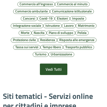
Commercio all'ingrosso
Commercio al minuto
Commercio ambulante
Comunicazione istituzionale
Concorsi
Covid-19
Elezioni
Imposte
Integrazione sociale
Istruzione
Lavoro
Matrimonio
Morte
Nascita
Piano di sviluppo
Polizia
Protezione civile
Residenza
Risposta alle emergenze
Tassa sui servizi
Tempo libero
Trasporto pubblico
Turismo
Urbanizzazione
Vedi Tutti
Siti tematici - Servizi online
per cittadini e imprese