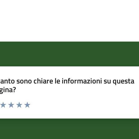
anto sono chiare le informazioni su questa
gina?
a da 1 a 5 stelle la pagina
ta 1 stelle su 5
Valuta 2 stelle su 5
Valuta 3 stelle su 5
Valuta 4 stelle su 5
Valuta 5 stelle su 5