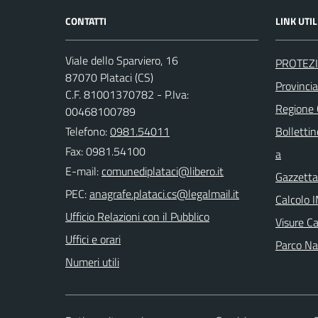
CONTATTI
LINK UTIL
Viale dello Sparviero, 16
PROTEZI
87070 Plataci (CS)
Provinci
C.F. 81001370782 - P.Iva:
Regione
00468100789
Telefono:
0981.54011
Bollettin
Fax: 0981.54100
a
E-mail:
Gazzetta 
PEC:
Calcolo 
Ufficio Relazioni con il Pubblico
Visure C
Uffici e orari
Parco Naz
Numeri utili