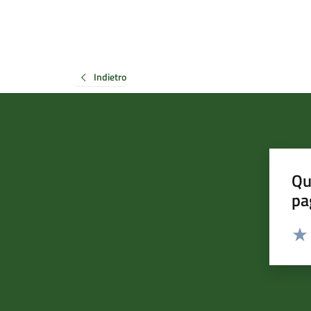
Indietro
Qu
pa
Valut
Valu