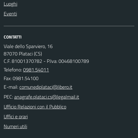
Luoghi
Eventi
CONTATTI
Viale dello Sparviero, 16
87070 Plataci (CS)
C.F. 81001370782 - P.Iva: 00468100789
Telefono:
0981.54011
Fax: 0981.54100
E-mail:
PEC:
Ufficio Relazioni con il Pubblico
Uffici e orari
Numeri utili