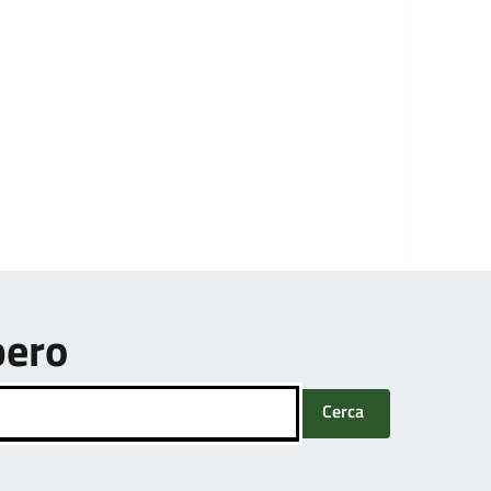
bero
Cerca