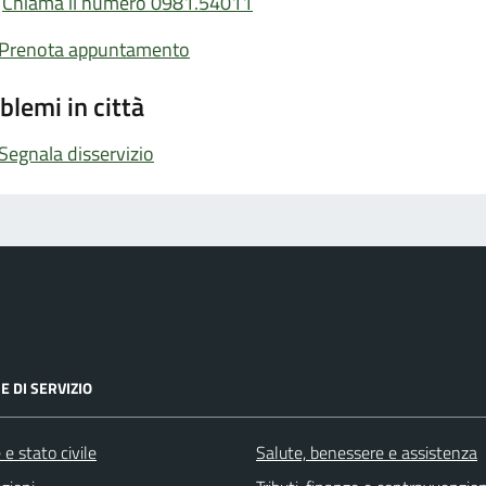
Chiama il numero 0981.54011
Prenota appuntamento
blemi in città
Segnala disservizio
E DI SERVIZIO
e stato civile
Salute, benessere e assistenza