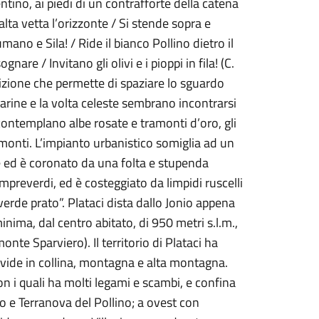
ntino, ai piedi di un contrafforte della catena
alta vetta l’orizzonte / Si stende sopra e
mano e Sila! / Ride il bianco Pollino dietro il
are / Invitano gli olivi e i pioppi in fila! (C.
izione che permette di spaziare lo sguardo
marine e la volta celeste sembrano incontrarsi
 contemplano albe rosate e tramonti d’oro, gli
monti. L’impianto urbanistico somiglia ad un
ale ed è coronato da una folta e stupenda
sempreverdi, ed è costeggiato da limpidi ruscelli
de prato”. Plataci dista dallo Jonio appena
nima, dal centro abitato, di 950 metri s.l.m.,
te Sparviero). Il territorio di Plataci ha
ivide in collina, montagna e alta montagna.
con i quali ha molti legami e scambi, e confina
o e Terranova del Pollino; a ovest con