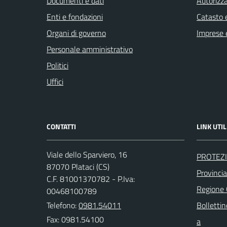
Documenti e dati
Autorizza
Enti e fondazioni
Catasto e
Organi di governo
Imprese 
Personale amministrativo
Politici
Uffici
CONTATTI
LINK UTIL
Viale dello Sparviero, 16
PROTEZI
87070 Plataci (CS)
Provinci
C.F. 81001370782 - P.Iva:
Regione
00468100789
Telefono:
0981.54011
Bollettin
Fax: 0981.54100
a