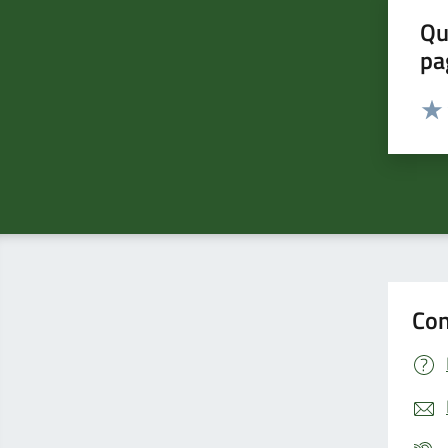
Qu
pa
Valut
Valu
Con