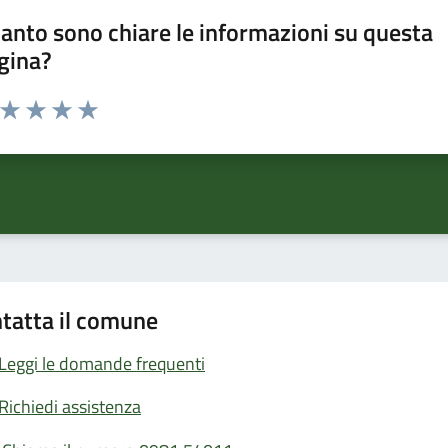
anto sono chiare le informazioni su questa
gina?
a da 1 a 5 stelle la pagina
ta 1 stelle su 5
Valuta 2 stelle su 5
Valuta 3 stelle su 5
Valuta 4 stelle su 5
Valuta 5 stelle su 5
tatta il comune
Leggi le domande frequenti
Richiedi assistenza