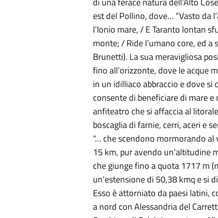
di una ferace natura dell’Alto Cose
est del Pollino, dove… “Vasto da l’
l’Ionio mare, / E Taranto lontan sfu
monte; / Ride l’umano core, ed a sogn
Brunetti). La sua meravigliosa pos
fino all’orizzonte, dove le acque 
in un idilliaco abbraccio e dove si
consente di beneficiare di mare e 
anfiteatro che si affaccia al litor
boscaglia di farnie, cerri, aceri e 
“… che scendono mormorando al ver
15 km, pur avendo un’altitudine mi
che giunge fino a quota 1717 m (mon
un’estensione di 50,38 kmq e si d
Esso è attorniato da paesi latini, 
a nord con Alessandria del Carrett