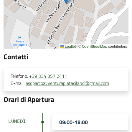
Leaflet
|
©
OpenStreetMap
contributors
Contatti
Telefono:
+39 334 357 2411
E-mail:
asdparcoavventuraplataciland@gmail.com
Orari di Apertura
LUNEDÌ
09:00-18:00