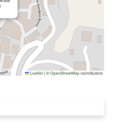
inate
6
Leaflet
|
©
OpenStreetMap
contributors