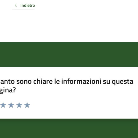
Indietro
anto sono chiare le informazioni su questa
gina?
a da 1 a 5 stelle la pagina
ta 1 stelle su 5
Valuta 2 stelle su 5
Valuta 3 stelle su 5
Valuta 4 stelle su 5
Valuta 5 stelle su 5