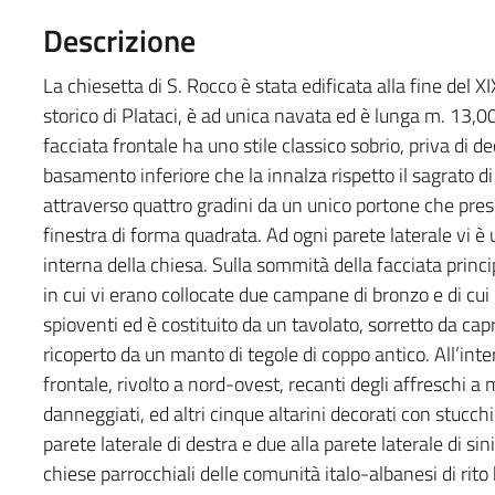
Descrizione
La chiesetta di S. Rocco è stata edificata alla fine del XI
storico di Plataci, è ad unica navata ed è lunga m. 13,
facciata frontale ha uno stile classico sobrio, priva di d
basamento inferiore che la innalza rispetto il sagrato di
attraverso quattro gradini da un unico portone che pre
finestra di forma quadrata. Ad ogni parete laterale vi è 
interna della chiesa. Sulla sommità della facciata princi
in cui vi erano collocate due campane di bronzo e di cui o
spioventi ed è costituito da un tavolato, sorretto da c
ricoperto da un manto di tegole di coppo antico. All’inter
frontale, rivolto a nord-ovest, recanti degli affreschi a m
danneggiati, ed altri cinque altarini decorati con stucch
parete laterale di destra e due alla parete laterale di sini
chiese parrocchiali delle comunità italo-albanesi di rito