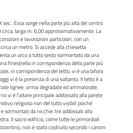
X sec.. Essa sorge nella parte più alta del centro
00 circa, larga m. 6,00 approssimativamente. La
ecorazioni e lavorazioni particolari, con un
 circa un metro. Si accede alla chiesetta
senta un arco a tutto sesto sormontato da una
una finestrella in corrispondenza della parte più
pale, in corrispondenza del tetto, vi è una bifora
ggi vi è la presenza di una soltanto. Il tetto è a
apriate lignee, ormai degradate ed ammalorate,
no vi è l’altare principale addossato alla parete
otivo religioso non del tutto visibili poiché
i e sormontati da nicchie: tre addossati alla
stra. Il sacro edificio, come tutte le primordiali
 bizantino, non è stato costruito secondo i canoni