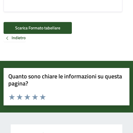
Scarica Formato tabellare
Indietro
Quanto sono chiare le informazioni su questa
pagina?
Valuta da 1 a 5 stelle la pagina
Valuta 1 stelle su 5
Valuta 2 stelle su 5
Valuta 3 stelle su 5
Valuta 4 stelle su 5
Valuta 5 stelle su 5