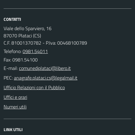
CONTATTI
Viale dello Sparviero, 16
87070 Plataci (CS)
C.F. 81001370782 - P.Iva: 00468100789
Telefono:
0981.54011
Fax: 0981.54100
E-mail:
PEC:
Ufficio Relazioni con il Pubblico
Uffici e orari
Numeri utili
LINK UTILI