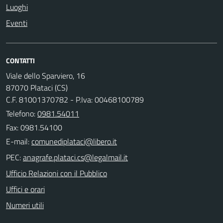
Luoghi
Eventi
CONTATTI
Viale dello Sparviero, 16
87070 Plataci (CS)
C.F. 81001370782 - P.Iva: 00468100789
Telefono:
0981.54011
Fax: 0981.54100
E-mail:
PEC:
Ufficio Relazioni con il Pubblico
Uffici e orari
Numeri utili