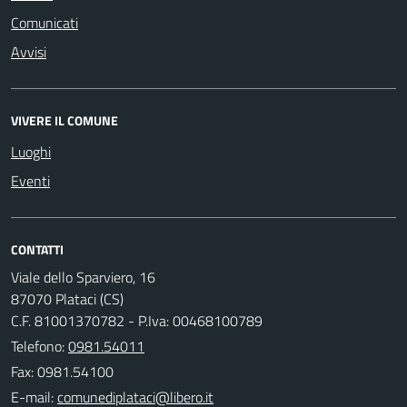
Comunicati
Avvisi
VIVERE IL COMUNE
Luoghi
Eventi
CONTATTI
Viale dello Sparviero, 16
87070 Plataci (CS)
C.F. 81001370782 - P.Iva: 00468100789
Telefono:
0981.54011
Fax: 0981.54100
E-mail: