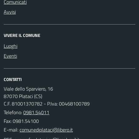
Comunicati
Avvisi
VIVERE IL COMUNE
Luoghi
Eventi
CONTATTI
Viale dello Sparviero, 16
87070 Plataci (CS)
C.F. 81001370782 - P.Iva: 00468100789
Telefono:
0981.54011
Fax: 0981.54100
E-mail: