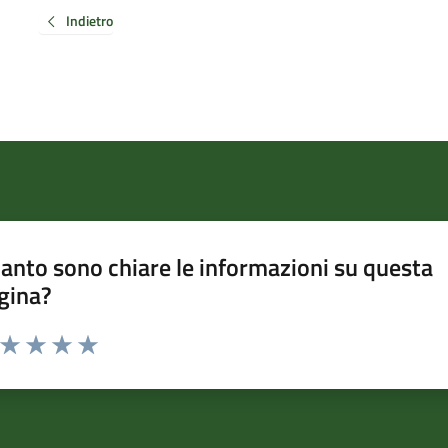
Indietro
anto sono chiare le informazioni su questa
gina?
a da 1 a 5 stelle la pagina
ta 1 stelle su 5
Valuta 2 stelle su 5
Valuta 3 stelle su 5
Valuta 4 stelle su 5
Valuta 5 stelle su 5