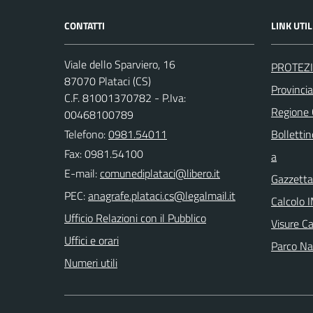
CONTATTI
LINK UTIL
Viale dello Sparviero, 16
PROTEZI
87070 Plataci (CS)
Provinci
C.F. 81001370782 - P.Iva:
Regione
00468100789
Telefono:
0981.54011
Bollettin
Fax: 0981.54100
a
E-mail:
Gazzetta 
PEC:
Calcolo 
Ufficio Relazioni con il Pubblico
Visure C
Uffici e orari
Parco Naz
Numeri utili